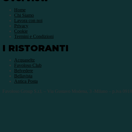
Home
Chi Siamo
Lavora con noi
Privacy
Cookie
Termini e Condizioni
I RISTORANTI
Acquaseltz
Favoloso Club
Belvedere
Bellavista
Antica Posta
Favoloso Group S.r.l. – Via Gustavo Modena, 3 -Milano – p.iva 0